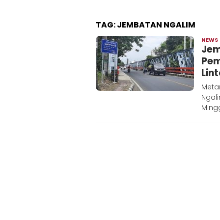
TAG:
JEMBATAN NGALIM
NEWS
Jem
Pem
Lin
Meta
Ngali
Mingg