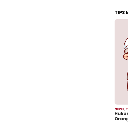
TIPS
NEWS
,
T
Hukum
Oran