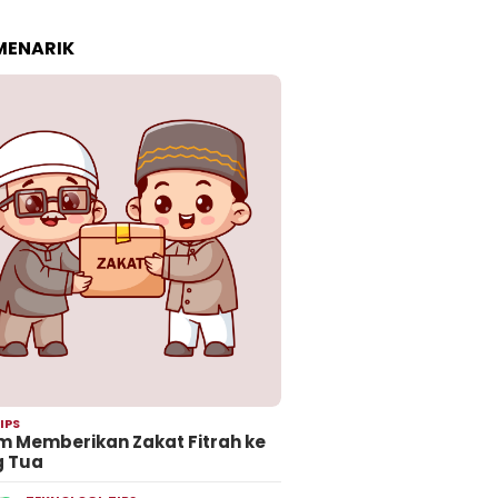
 MENARIK
IPS
 Memberikan Zakat Fitrah ke
g Tua