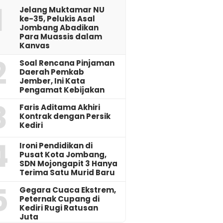
1
Jelang Muktamar NU
ke-35, Pelukis Asal
Jombang Abadikan
Para Muassis dalam
Kanvas
2
‎Soal Rencana Pinjaman
Daerah Pemkab
Jember, Ini Kata
Pengamat Kebijakan ‎
3
Faris Aditama Akhiri
Kontrak dengan Persik
Kediri
4
Ironi Pendidikan di
Pusat Kota Jombang,
SDN Mojongapit 3 Hanya
Terima Satu Murid Baru
5
‎Gegara Cuaca Ekstrem,
Peternak Cupang di
Kediri Rugi Ratusan
Juta