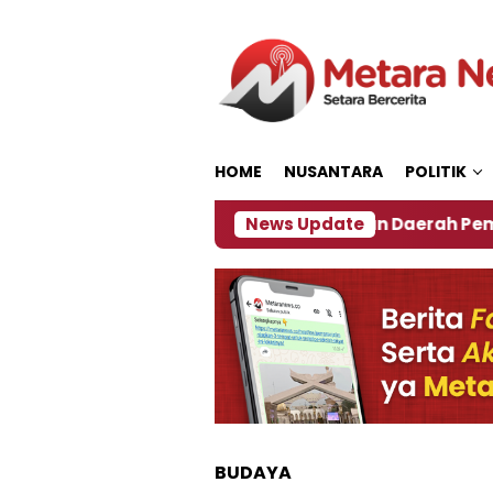
Loncat
ke
konten
HOME
NUSANTARA
POLITIK
027
‎Soal Rencana Pinjaman Daerah Pemkab Jembe
News Update
BUDAYA