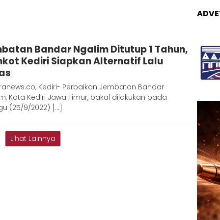
ADVE
Admin
batan Bandar Ngalim Ditutup 1 Tahun,
Metaranews
kot Kediri Siapkan Alternatif Lalu
tas
ranews.co, Kediri- Perbaikan Jembatan Bandar
m, Kota Kediri Jawa Timur, bakal dilakukan pada
u (25/9/2022) […]
Lihat Lainnya