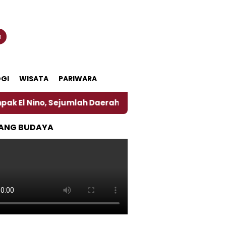
n
GI
WISATA
PARIWARA
o, Sejumlah Daerah di Jember Alami Krisi Air
Har
ANG BUDAYA