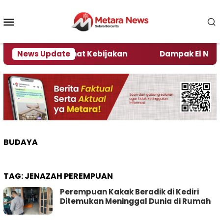
Loncat
ke
Menu
konten
Mobile
 Kata Pengamat Kebijakan ‎
News Update
Dampak El Nino, Seju
BUDAYA
TAG:
JENAZAH PEREMPUAN
Perempuan Kakak Beradik di Kediri
Ditemukan Meninggal Dunia di Rumah