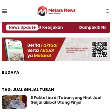
Loncat
ke
Menu
konten
Mobile
 Kata Pengamat Kebijakan ‎
News Update
Dampak El Nino, Seju
BUDAYA
TAG:
JUAL GINJAL TUBAN
5 Fakta Ibu di Tuban yang Niat Jual
Ginjal akibat Utang Pinjol