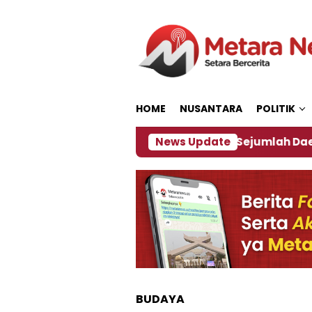
Loncat
ke
konten
HOME
NUSANTARA
POLITIK
jakan ‎
Dampak El Nino, Sejumlah Daerah di Jemb
News Update
BUDAYA