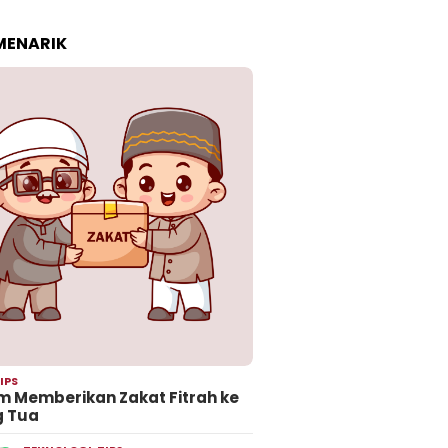
 MENARIK
IPS
 Memberikan Zakat Fitrah ke
g Tua