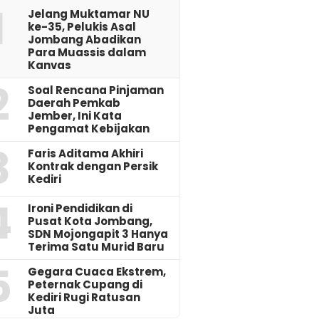
1
Jelang Muktamar NU
ke-35, Pelukis Asal
Jombang Abadikan
Para Muassis dalam
Kanvas
2
‎Soal Rencana Pinjaman
Daerah Pemkab
Jember, Ini Kata
Pengamat Kebijakan ‎
3
Faris Aditama Akhiri
Kontrak dengan Persik
Kediri
4
Ironi Pendidikan di
Pusat Kota Jombang,
SDN Mojongapit 3 Hanya
Terima Satu Murid Baru
5
‎Gegara Cuaca Ekstrem,
Peternak Cupang di
Kediri Rugi Ratusan
Juta