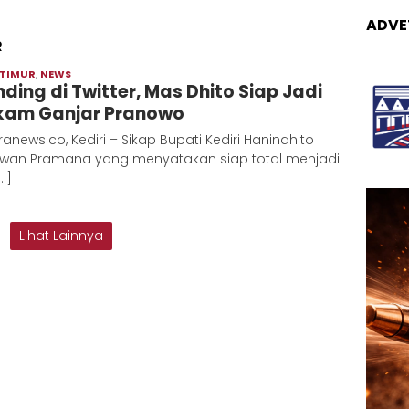
ADVE
R
 TIMUR
,
NEWS
Adinda
nding di Twitter, Mas Dhito Siap Jadi
kam Ganjar Pranowo
anews.co, Kediri – Sikap Bupati Kediri Hanindhito
wan Pramana yang menyatakan siap total menjadi
[…]
Lihat Lainnya