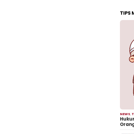
TIPS
NEWS
,
T
Hukum
Oran