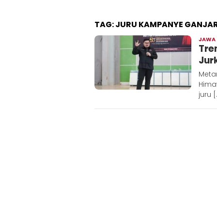
TAG:
JURU KAMPANYE GANJA
JAWA
Tre
Jur
Metar
Hima
juru 