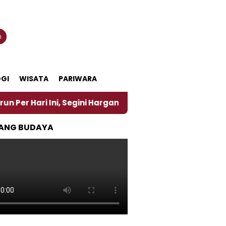
n
GI
WISATA
PARIWARA
 Ini, Segini Harganya
‎Nasirun Maestro Lukis Pem
ANG BUDAYA