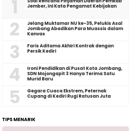
1
‎Soal Rencana Pinjaman Daerah Pemkab
Jember, Ini Kata Pengamat Kebijakan ‎
2
Jelang Muktamar NU ke-35, Pelukis Asal
Jombang Abadikan Para Muassis dalam
Kanvas
3
Faris Aditama Akhiri Kontrak dengan
Persik Kediri
4
Ironi Pendidikan di Pusat Kota Jombang,
SDN Mojongapit 3 Hanya Terima Satu
Murid Baru
5
‎Gegara Cuaca Ekstrem, Peternak
Cupang di Kediri Rugi Ratusan Juta
TIPS MENARIK