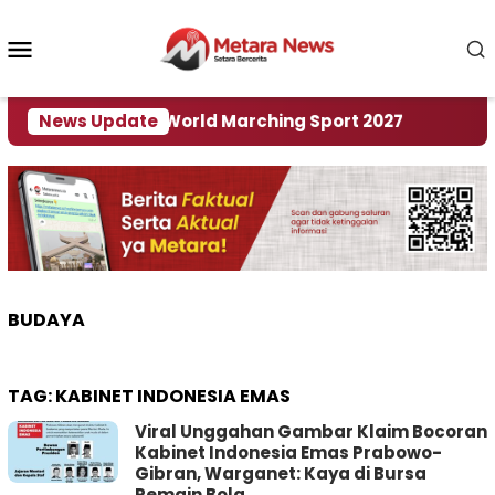
Loncat
ke
Menu
konten
Mobile
 Tuan Rumah World Marching Sport 2027
News Update
‎Soal R
BUDAYA
TAG:
KABINET INDONESIA EMAS
Viral Unggahan Gambar Klaim Bocoran
Kabinet Indonesia Emas Prabowo-
Gibran, Warganet: Kaya di Bursa
Pemain Bola