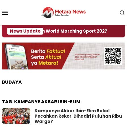
Loncat
ke
Menu
konten
Mobile
di Tuan Rumah World Marching Sport 2027
News Update
‎Soal
BUDAYA
TAG:
KAMPANYE AKBAR IBIN-ELIM
Kampanye Akbar Ibin-Elim Bakal
Pecahkan Rekor, Dihadiri Puluhan Ribu
Warga?