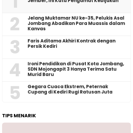
1
Jember, Ini Kata Pengamat Kebijakan ‎
2
Jelang Muktamar NU ke-35, Pelukis Asal
Jombang Abadikan Para Muassis dalam
Kanvas
3
Faris Aditama Akhiri Kontrak dengan
Persik Kediri
4
Ironi Pendidikan di Pusat Kota Jombang,
SDN Mojongapit 3 Hanya Terima Satu
Murid Baru
5
‎Gegara Cuaca Ekstrem, Peternak
Cupang di Kediri Rugi Ratusan Juta
TIPS MENARIK