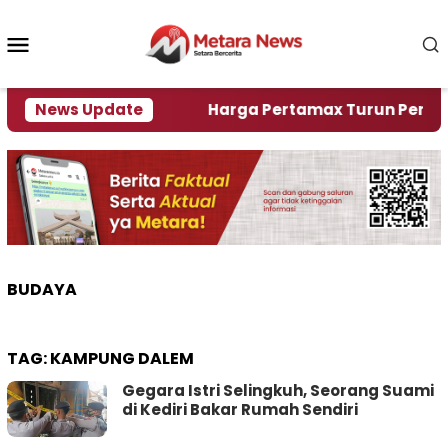
Loncat
ke
Menu
konten
Mobile
ami Krisi Air
News Update
Harga Pertamax Turun Per Hari Ini,
BUDAYA
TAG:
KAMPUNG DALEM
Gegara Istri Selingkuh, Seorang Suami
di Kediri Bakar Rumah Sendiri