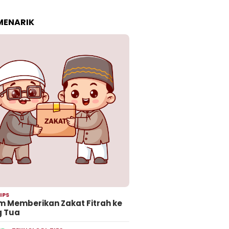
 MENARIK
IPS
 Memberikan Zakat Fitrah ke
g Tua