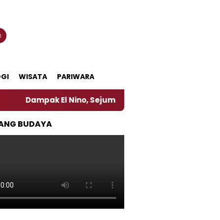
n
GI
WISATA
PARIWARA
mpak El Nino, Sejumlah Daerah di Jember Alami Krisi Air
ANG BUDAYA