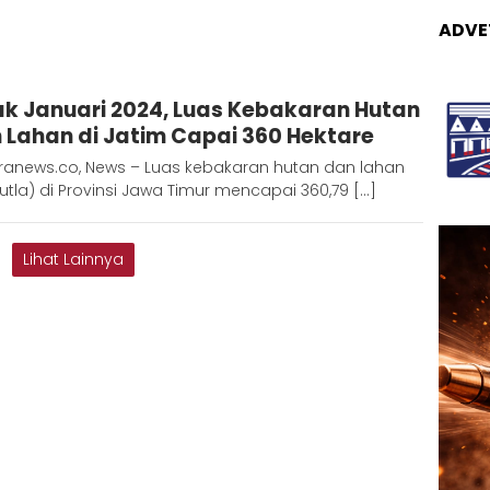
ADVE
Adinda
ak Januari 2024, Luas Kebakaran Hutan
D
 Lahan di Jatim Capai 360 Hektare
ranews.co, News – Luas kebakaran hutan dan lahan
utla) di Provinsi Jawa Timur mencapai 360,79 […]
Lihat Lainnya