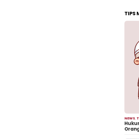
TIPS
NEWS
,
T
Hukum
Oran