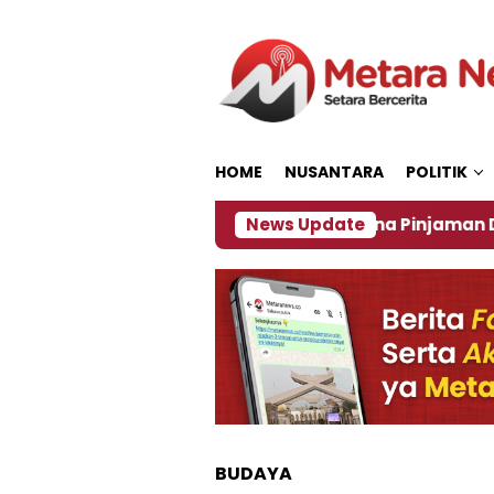
Loncat
ke
konten
HOME
NUSANTARA
POLITIK
ng Sport 2027
‎Soal Rencana Pinjaman Daerah P
News Update
BUDAYA