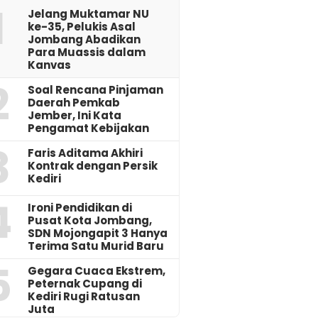
1
Jelang Muktamar NU
ke-35, Pelukis Asal
Jombang Abadikan
Para Muassis dalam
Kanvas
2
‎Soal Rencana Pinjaman
Daerah Pemkab
Jember, Ini Kata
Pengamat Kebijakan ‎
3
Faris Aditama Akhiri
Kontrak dengan Persik
Kediri
4
Ironi Pendidikan di
Pusat Kota Jombang,
SDN Mojongapit 3 Hanya
Terima Satu Murid Baru
5
‎Gegara Cuaca Ekstrem,
Peternak Cupang di
Kediri Rugi Ratusan
Juta