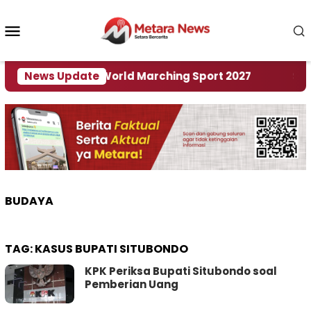
Loncat
ke
Menu
konten
Mobile
 Tuan Rumah World Marching Sport 2027
News Update
‎Soal R
BUDAYA
TAG:
KASUS BUPATI SITUBONDO
KPK Periksa Bupati Situbondo soal
Pemberian Uang