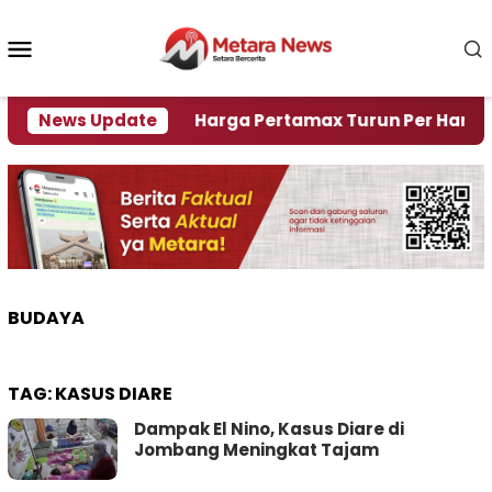
Loncat
ke
Menu
konten
Mobile
Krisi Air
News Update
Harga Pertamax Turun Per Hari Ini, Se
BUDAYA
TAG:
KASUS DIARE
Dampak El Nino, Kasus Diare di
Jombang Meningkat Tajam