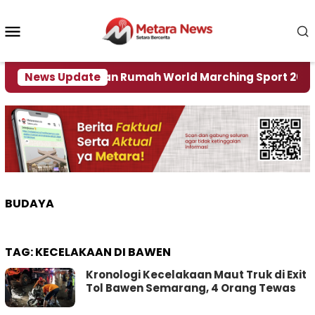
Loncat
ke
Menu
konten
Mobile
ember Jadi Tuan Rumah World Marching Sport 2027
News Update
BUDAYA
TAG:
KECELAKAAN DI BAWEN
Kronologi Kecelakaan Maut Truk di Exit
Tol Bawen Semarang, 4 Orang Tewas