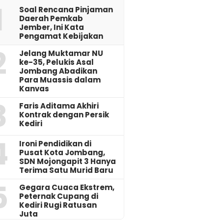
1
‎Soal Rencana Pinjaman
Daerah Pemkab
Jember, Ini Kata
Pengamat Kebijakan ‎
2
Jelang Muktamar NU
ke-35, Pelukis Asal
Jombang Abadikan
Para Muassis dalam
Kanvas
3
Faris Aditama Akhiri
Kontrak dengan Persik
Kediri
4
Ironi Pendidikan di
Pusat Kota Jombang,
SDN Mojongapit 3 Hanya
Terima Satu Murid Baru
5
‎Gegara Cuaca Ekstrem,
Peternak Cupang di
Kediri Rugi Ratusan
Juta