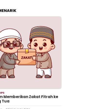
 MENARIK
IPS
 Memberikan Zakat Fitrah ke
g Tua