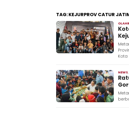
TAG:
KEJURPROV CATUR JATI
OLAH
Kot
Kej
Metar
Provi
Kota 
NEWS
Rat
Gor
Metar
berba