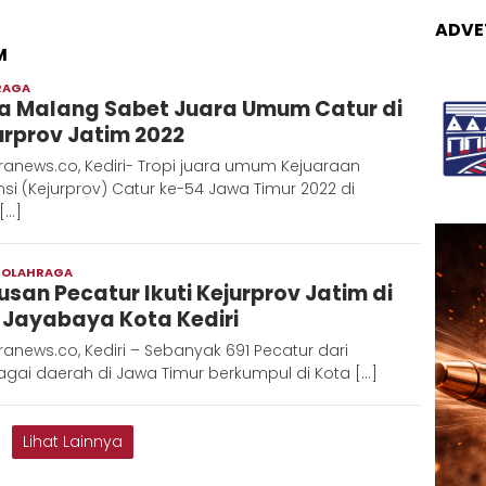
ADVE
M
RAGA
Admin
a Malang Sabet Juara Umum Catur di
Metaranews
urprov Jatim 2022
anews.co, Kediri- Tropi juara umum Kejuaraan
nsi (Kejurprov) Catur ke-54 Jawa Timur 2022 di
[…]
,
OLAHRAGA
Redaksi
usan Pecatur Ikuti Kejurprov Jatim di
Metara
 Jayabaya Kota Kediri
anews.co, Kediri – Sebanyak 691 Pecatur dari
gai daerah di Jawa Timur berkumpul di Kota […]
Lihat Lainnya