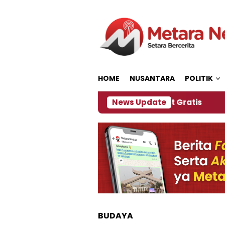
Loncat
ke
konten
HOME
NUSANTARA
POLITIK
Panitia Siapkan Kopi dan Pijat Gratis
News Update
Jember J
BUDAYA