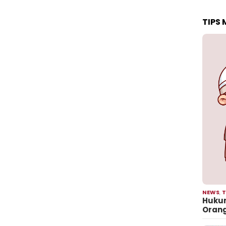
TIPS
NEWS
,
T
Hukum
Oran