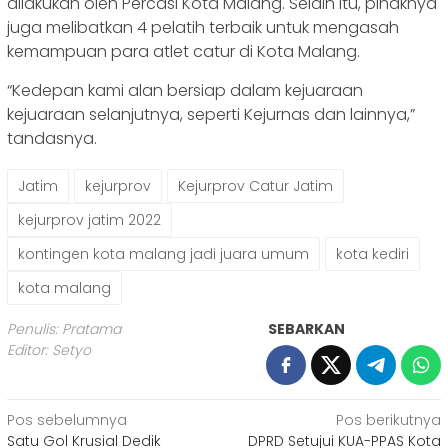
dilakukan oleh Percasi Kota Malang. Selain itu, pihaknya
juga melibatkan 4 pelatih terbaik untuk mengasah
kemampuan para atlet catur di Kota Malang.
“Kedepan kami alan bersiap dalam kejuaraan
kejuaraan selanjutnya, seperti Kejurnas dan lainnya,”
tandasnya.
Jatim
kejurprov
Kejurprov Catur Jatim
kejurprov jatim 2022
kontingen kota malang jadi juara umum
kota kediri
kota malang
Penulis: Pratama
SEBARKAN
Editor: Setyo
Navigasi
Pos sebelumnya
Pos berikutnya
Satu Gol Krusial Dedik
DPRD Setujui KUA-PPAS Kota