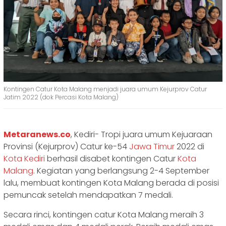
Kontingen Catur Kota Malang menjadi juara umum Kejurprov Catur
Jatim 2022 (dok Percasi Kota Malang)
Metaranews.co
, Kediri- Tropi juara umum Kejuaraan
Provinsi (Kejurprov) Catur ke-54
Jawa Timur
2022 di
Kota Kediri
berhasil disabet kontingen Catur
Kota
Malang
. Kegiatan yang berlangsung 2-4 September
lalu, membuat kontingen Kota Malang berada di posisi
pemuncak setelah mendapatkan 7 medali.
Secara rinci, kontingen catur Kota Malang meraih 3