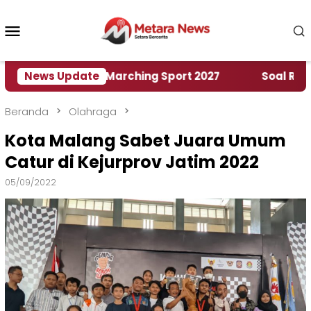
Loncat
ke
Menu
konten
Mobile
h World Marching Sport 2027
News Update
‎Soal Rencana Pin
Beranda
Olahraga
Kota Malang Sabet Juara Umum
Catur di Kejurprov Jatim 2022
05/09/2022