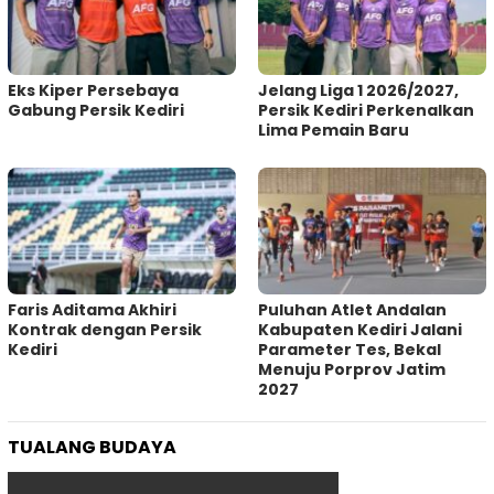
Eks Kiper Persebaya
Jelang Liga 1 2026/2027,
Gabung Persik Kediri
Persik Kediri Perkenalkan
Lima Pemain Baru
Faris Aditama Akhiri
Puluhan Atlet Andalan
Kontrak dengan Persik
Kabupaten Kediri Jalani
Kediri
Parameter Tes, Bekal
Menuju Porprov Jatim
2027
TUALANG BUDAYA