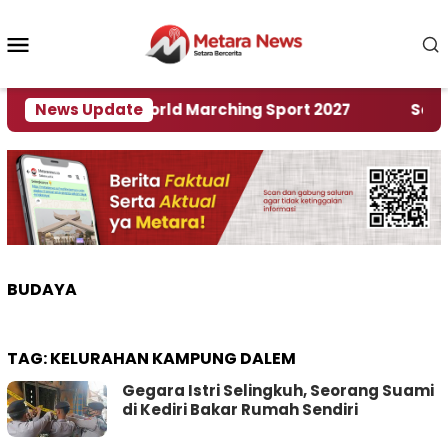
Loncat
ke
Menu
konten
Mobile
Tuan Rumah World Marching Sport 2027
News Update
‎Soal Re
BUDAYA
TAG:
KELURAHAN KAMPUNG DALEM
Gegara Istri Selingkuh, Seorang Suami
di Kediri Bakar Rumah Sendiri