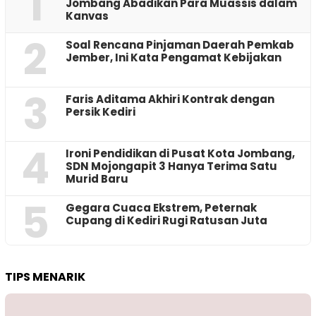
1
Jombang Abadikan Para Muassis dalam
Kanvas
2
‎Soal Rencana Pinjaman Daerah Pemkab
Jember, Ini Kata Pengamat Kebijakan ‎
3
Faris Aditama Akhiri Kontrak dengan
Persik Kediri
4
Ironi Pendidikan di Pusat Kota Jombang,
SDN Mojongapit 3 Hanya Terima Satu
Murid Baru
5
‎Gegara Cuaca Ekstrem, Peternak
Cupang di Kediri Rugi Ratusan Juta
TIPS MENARIK