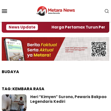
Loncat
ke
Menu
konten
Mobile
ami Krisi Air
News Update
Harga Pertamax Turun Per Hari Ini,
BUDAYA
TAG:
KEMBARA RASA
Heri “Kimyen” Surono, Pewaris Bakpao
Legendaris Kediri