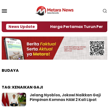
Loncat
ke
Menu
konten
Mobile
ami Krisi Air
News Update
Harga Pertamax Turun Per Hari Ini,
BUDAYA
TAG:
KENAIKAN GAJI
Jelang Nyoblos, Jokowi Naikkan Gaji
Pimpinan Komnas HAM 2 Kali Lipat