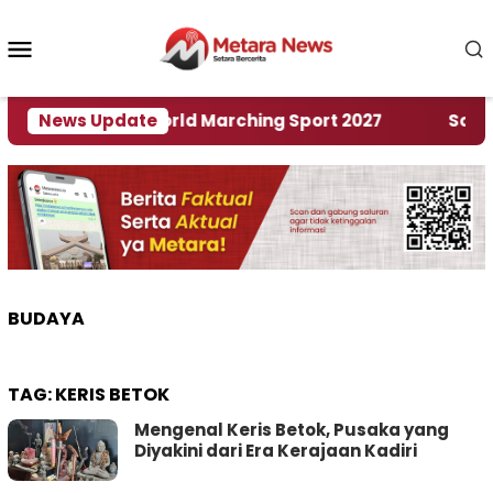
Loncat
ke
Menu
konten
Mobile
uan Rumah World Marching Sport 2027
News Update
‎Soal Ren
BUDAYA
TAG:
KERIS BETOK
Mengenal Keris Betok, Pusaka yang
Diyakini dari Era Kerajaan Kadiri