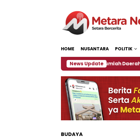
Loncat
ke
konten
HOME
NUSANTARA
POLITIK
kan ‎
Dampak El Nino, Sejumlah Daerah di Jember 
News Update
BUDAYA