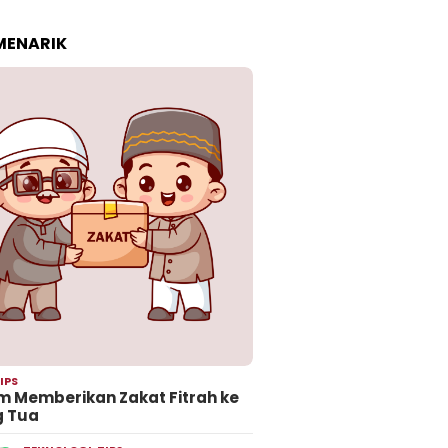
 MENARIK
IPS
 Memberikan Zakat Fitrah ke
g Tua