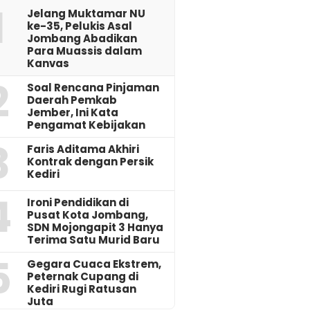
1
Jelang Muktamar NU
ke-35, Pelukis Asal
Jombang Abadikan
Para Muassis dalam
Kanvas
2
‎Soal Rencana Pinjaman
Daerah Pemkab
Jember, Ini Kata
Pengamat Kebijakan ‎
3
Faris Aditama Akhiri
Kontrak dengan Persik
Kediri
4
Ironi Pendidikan di
Pusat Kota Jombang,
SDN Mojongapit 3 Hanya
Terima Satu Murid Baru
5
‎Gegara Cuaca Ekstrem,
Peternak Cupang di
Kediri Rugi Ratusan
Juta