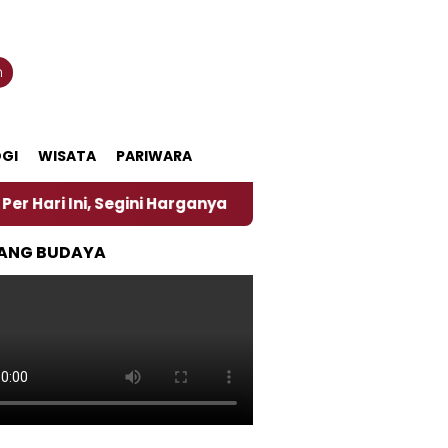
n
GI
WISATA
PARIWARA
i, Segini Harganya
‎Nasirun Maestro Lukis Pemadu
ANG BUDAYA