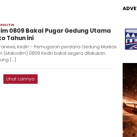
ADVE
,
POLITIK
Redaksi
im 0809 Bakal Pugar Gedung Utama
Metara
o Tahun ini
ranews, Kediri – Pemugaran perdana Gedung Markas
 (Makodim) 0809 Kediri bakal segera dilakukan.
tung […]
Lihat Lainnya