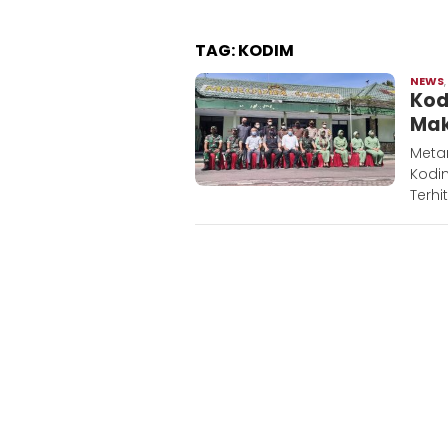
TAG:
KODIM
NEWS
Kod
Mak
Meta
Kodim
Terhi