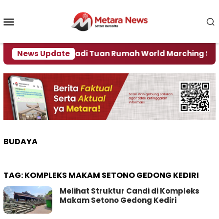
Loncat
ke
Menu
konten
Mobile
News Update
Jember Jadi Tuan Rumah World Marching Sport 2
BUDAYA
TAG:
KOMPLEKS MAKAM SETONO GEDONG KEDIRI
Melihat Struktur Candi di Kompleks
Makam Setono Gedong Kediri