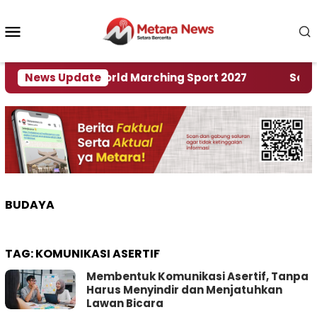
Loncat
ke
Menu
konten
Mobile
uan Rumah World Marching Sport 2027
News Update
‎Soal Ren
BUDAYA
TAG:
KOMUNIKASI ASERTIF
Membentuk Komunikasi Asertif, Tanpa
Harus Menyindir dan Menjatuhkan
Lawan Bicara