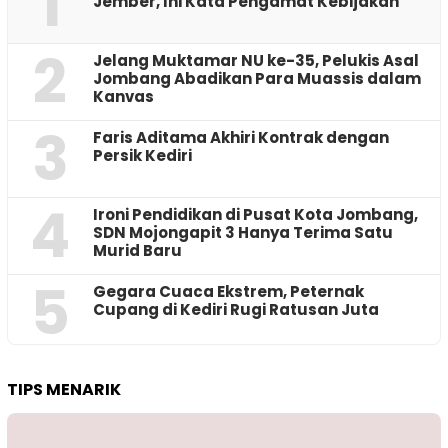
1
Jember, Ini Kata Pengamat Kebijakan ‎
2
Jelang Muktamar NU ke-35, Pelukis Asal
Jombang Abadikan Para Muassis dalam
Kanvas
3
Faris Aditama Akhiri Kontrak dengan
Persik Kediri
4
Ironi Pendidikan di Pusat Kota Jombang,
SDN Mojongapit 3 Hanya Terima Satu
Murid Baru
5
‎Gegara Cuaca Ekstrem, Peternak
Cupang di Kediri Rugi Ratusan Juta
TIPS MENARIK