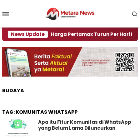
Loncat
ke
Menu
konten
Mobile
risi Air
News Update
Harga Pertamax Turun Per Hari Ini, Segi
BUDAYA
TAG:
KOMUNITAS WHATSAPP
Apa itu Fitur Komunitas di WhatsApp
yang Belum Lama Diluncurkan