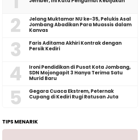
1
Jember, Ini Kata Pengamat Kebijakan ‎
2
Jelang Muktamar NU ke-35, Pelukis Asal
Jombang Abadikan Para Muassis dalam
Kanvas
3
Faris Aditama Akhiri Kontrak dengan
Persik Kediri
4
Ironi Pendidikan di Pusat Kota Jombang,
SDN Mojongapit 3 Hanya Terima Satu
Murid Baru
5
‎Gegara Cuaca Ekstrem, Peternak
Cupang di Kediri Rugi Ratusan Juta
TIPS MENARIK