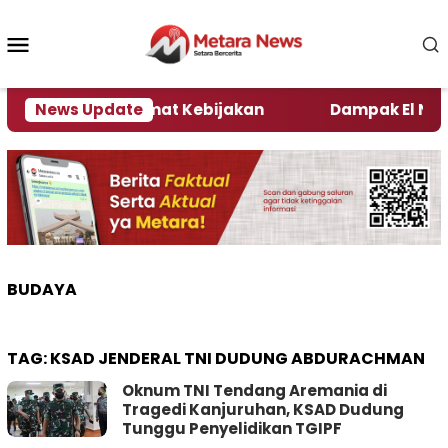
Loncat
ke
Menu
konten
Mobile
i Kata Pengamat Kebijakan ‎
News Update
Dampak El Nino, Sej
BUDAYA
TAG:
KSAD JENDERAL TNI DUDUNG ABDURACHMAN
Oknum TNI Tendang Aremania di
Tragedi Kanjuruhan, KSAD Dudung
Tunggu Penyelidikan TGIPF