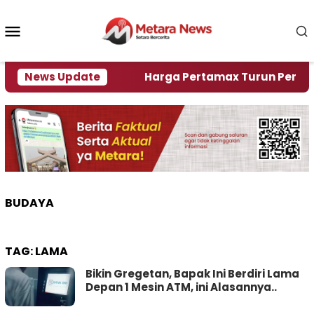
Loncat
ke
Menu
konten
Mobile
ami Krisi Air
News Update
Harga Pertamax Turun Per Hari Ini,
BUDAYA
TAG:
LAMA
Bikin Gregetan, Bapak Ini Berdiri Lama
Depan 1 Mesin ATM, ini Alasannya..