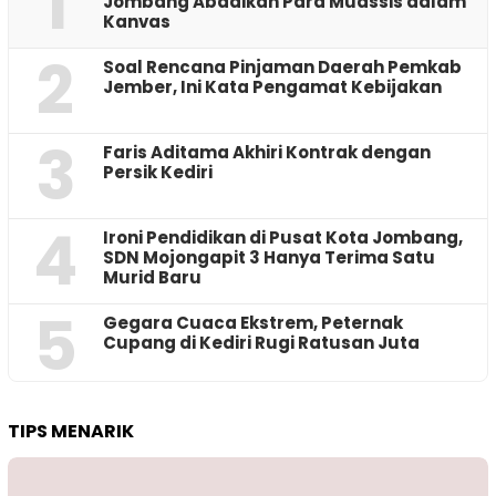
1
Jombang Abadikan Para Muassis dalam
Kanvas
2
‎Soal Rencana Pinjaman Daerah Pemkab
Jember, Ini Kata Pengamat Kebijakan ‎
3
Faris Aditama Akhiri Kontrak dengan
Persik Kediri
4
Ironi Pendidikan di Pusat Kota Jombang,
SDN Mojongapit 3 Hanya Terima Satu
Murid Baru
5
‎Gegara Cuaca Ekstrem, Peternak
Cupang di Kediri Rugi Ratusan Juta
TIPS MENARIK