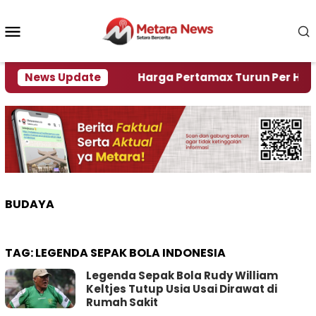
Loncat
ke
Menu
konten
Mobile
i Krisi Air
News Update
Harga Pertamax Turun Per Hari Ini, 
BUDAYA
TAG:
LEGENDA SEPAK BOLA INDONESIA
Legenda Sepak Bola Rudy William
Keltjes Tutup Usia Usai Dirawat di
Rumah Sakit