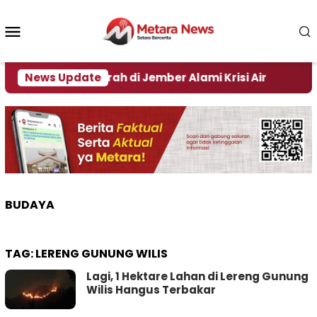
Loncat
ke
Menu
konten
Mobile
Sejumlah Daerah di Jember Alami Krisi Air
News Update
Harga 
BUDAYA
TAG:
LERENG GUNUNG WILIS
Lagi, 1 Hektare Lahan di Lereng Gunung
Wilis Hangus Terbakar