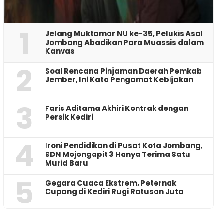
1
Jelang Muktamar NU ke-35, Pelukis Asal
Jombang Abadikan Para Muassis dalam
Kanvas
2
‎Soal Rencana Pinjaman Daerah Pemkab
Jember, Ini Kata Pengamat Kebijakan ‎
3
Faris Aditama Akhiri Kontrak dengan
Persik Kediri
4
Ironi Pendidikan di Pusat Kota Jombang,
SDN Mojongapit 3 Hanya Terima Satu
Murid Baru
5
‎Gegara Cuaca Ekstrem, Peternak
Cupang di Kediri Rugi Ratusan Juta