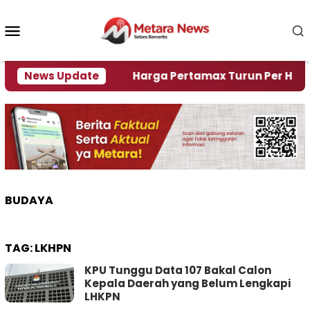
Loncat
ke
Menu
konten
Mobile
i Krisi Air
News Update
Harga Pertamax Turun Per Hari Ini, S
BUDAYA
TAG:
LKHPN
KPU Tunggu Data 107 Bakal Calon
Kepala Daerah yang Belum Lengkapi
LHKPN