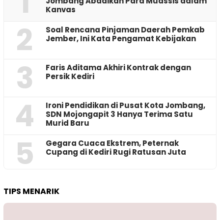
1
Jombang Abadikan Para Muassis dalam
Kanvas
2
‎Soal Rencana Pinjaman Daerah Pemkab
Jember, Ini Kata Pengamat Kebijakan ‎
3
Faris Aditama Akhiri Kontrak dengan
Persik Kediri
4
Ironi Pendidikan di Pusat Kota Jombang,
SDN Mojongapit 3 Hanya Terima Satu
Murid Baru
5
‎Gegara Cuaca Ekstrem, Peternak
Cupang di Kediri Rugi Ratusan Juta
TIPS MENARIK