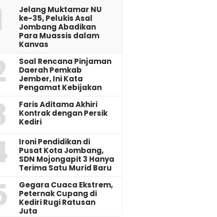
1
Jelang Muktamar NU
ke-35, Pelukis Asal
Jombang Abadikan
Para Muassis dalam
Kanvas
2
‎Soal Rencana Pinjaman
Daerah Pemkab
Jember, Ini Kata
Pengamat Kebijakan ‎
3
Faris Aditama Akhiri
Kontrak dengan Persik
Kediri
4
Ironi Pendidikan di
Pusat Kota Jombang,
SDN Mojongapit 3 Hanya
Terima Satu Murid Baru
5
‎Gegara Cuaca Ekstrem,
Peternak Cupang di
Kediri Rugi Ratusan
Juta