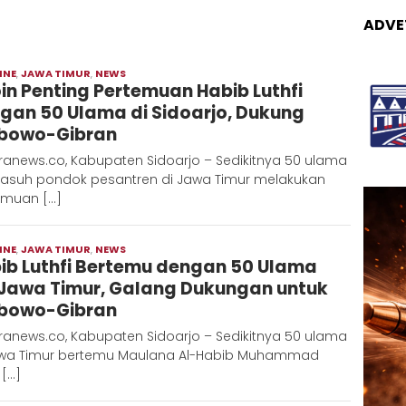
ADVE
INE
,
JAWA TIMUR
,
NEWS
Moch
oin Penting Pertemuan Habib Luthfi
Hadi
gan 50 Ulama di Sidoarjo, Dukung
bowo-Gibran
ranews.co, Kabupaten Sidoarjo – Sedikitnya 50 ulama
asuh pondok pesantren di Jawa Timur melakukan
emuan […]
INE
,
JAWA TIMUR
,
NEWS
Moch
ib Luthfi Bertemu dengan 50 Ulama
Hadi
Jawa Timur, Galang Dukungan untuk
bowo-Gibran
ranews.co, Kabupaten Sidoarjo – Sedikitnya 50 ulama
awa Timur bertemu Maulana Al-Habib Muhammad
 […]