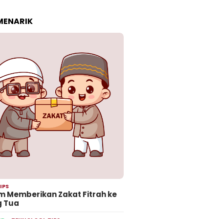
 MENARIK
IPS
 Memberikan Zakat Fitrah ke
g Tua