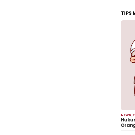
TIPS
NEWS
,
T
Hukum
Oran