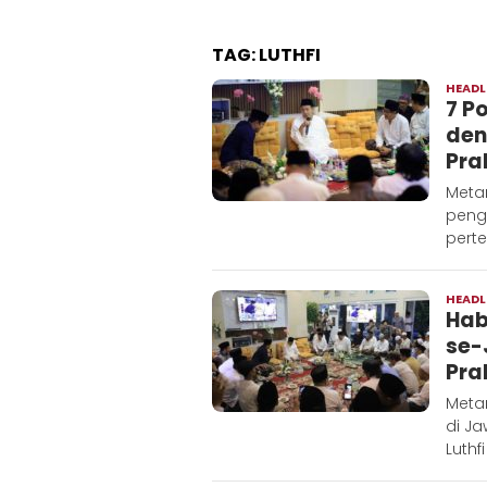
TAG:
LUTHFI
HEADL
7 P
den
Pra
Meta
peng
pert
HEADL
Hab
se-
Pra
Meta
di J
Luthfi