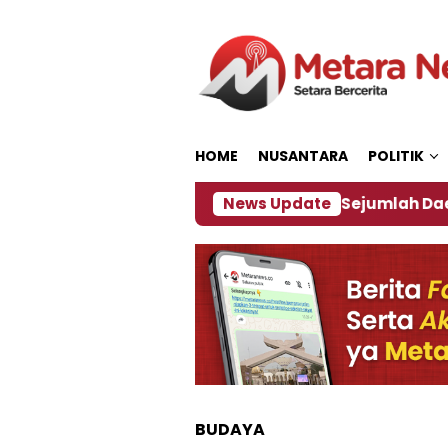
Loncat
ke
konten
HOME
NUSANTARA
POLITIK
jakan ‎
Dampak El Nino, Sejumlah Daerah di Jembe
News Update
BUDAYA