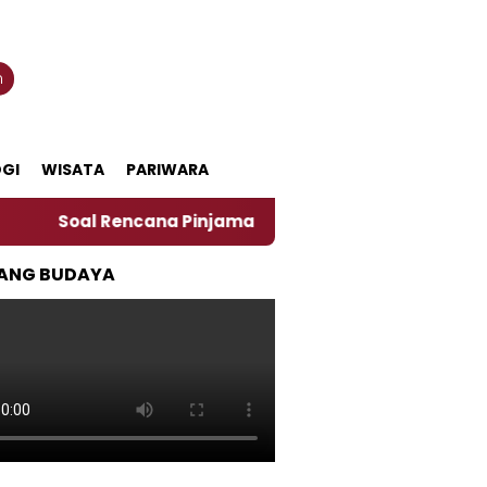
n
GI
WISATA
PARIWARA
oal Rencana Pinjaman Daerah Pemkab Jember, Ini Kata 
ANG BUDAYA