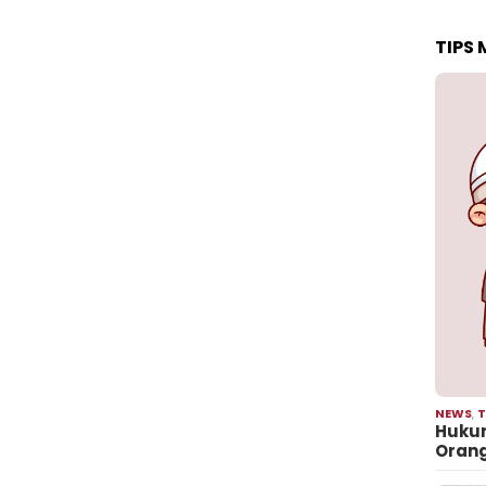
TIPS
NEWS
,
T
Hukum
Oran