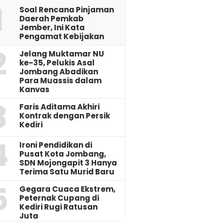
1
‎Soal Rencana Pinjaman
Daerah Pemkab
Jember, Ini Kata
Pengamat Kebijakan ‎
2
Jelang Muktamar NU
ke-35, Pelukis Asal
Jombang Abadikan
Para Muassis dalam
Kanvas
3
Faris Aditama Akhiri
Kontrak dengan Persik
Kediri
4
Ironi Pendidikan di
Pusat Kota Jombang,
SDN Mojongapit 3 Hanya
Terima Satu Murid Baru
5
‎Gegara Cuaca Ekstrem,
Peternak Cupang di
Kediri Rugi Ratusan
Juta