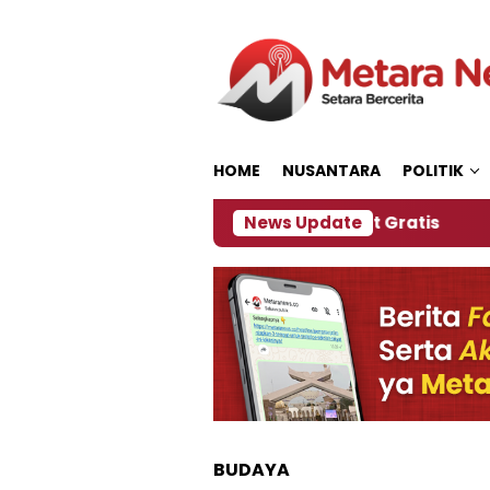
Loncat
ke
konten
HOME
NUSANTARA
POLITIK
, Panitia Siapkan Kopi dan Pijat Gratis
News Update
Jember 
BUDAYA