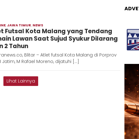
ADVE
INE
,
JAWA TIMUR
,
NEWS
Moch
et Futsal Kota Malang yang Tendang
Hadi
ain Lawan Saat Sujud Syukur Dilarang
n 2 Tahun
anews.co, Blitar – Atlet futsal Kota Malang di Porprov
II Jatim, M Rafael Moreno, dijatuhi […]
Lihat Lainnya