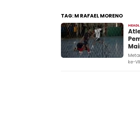
TAG:
M RAFAEL MORENO
HEADL
Atl
Pem
Mai
Metar
ke-VI