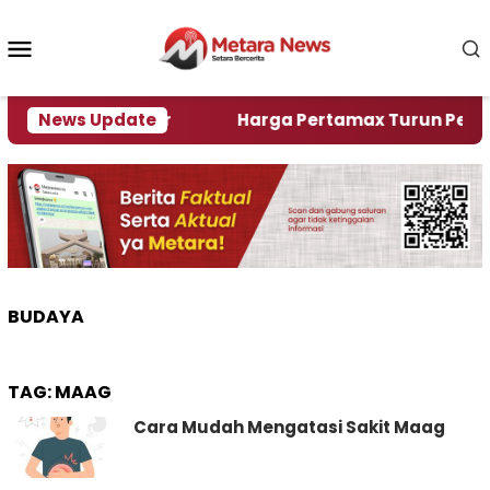
Loncat
ke
Menu
konten
Mobile
lami Krisi Air
News Update
Harga Pertamax Turun Per Hari Ini
BUDAYA
TAG:
MAAG
Cara Mudah Mengatasi Sakit Maag