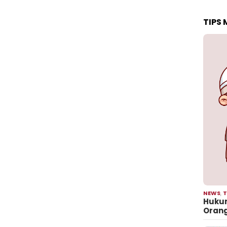
TIPS
NEWS
,
T
Hukum
Oran