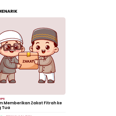
 MENARIK
IPS
 Memberikan Zakat Fitrah ke
g Tua