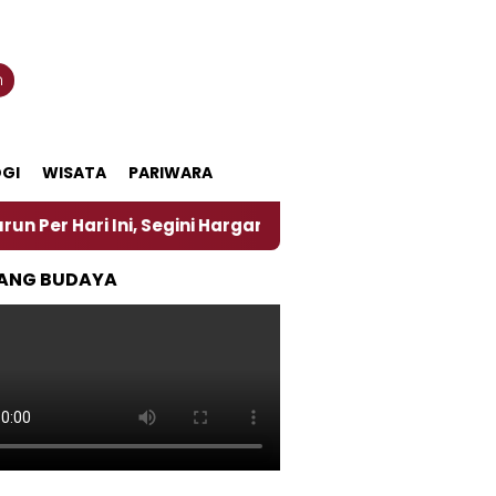
n
GI
WISATA
PARIWARA
 Ini, Segini Harganya
‎Nasirun Maestro Lukis Pem
ANG BUDAYA