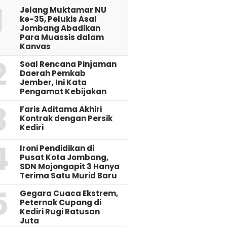
1
Jelang Muktamar NU
ke-35, Pelukis Asal
Jombang Abadikan
Para Muassis dalam
Kanvas
2
‎Soal Rencana Pinjaman
Daerah Pemkab
Jember, Ini Kata
Pengamat Kebijakan ‎
3
Faris Aditama Akhiri
Kontrak dengan Persik
Kediri
4
Ironi Pendidikan di
Pusat Kota Jombang,
SDN Mojongapit 3 Hanya
Terima Satu Murid Baru
5
‎Gegara Cuaca Ekstrem,
Peternak Cupang di
Kediri Rugi Ratusan
Juta