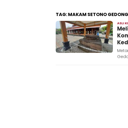
TAG:
MAKAM SETONO GEDONG 
ASLI K
Mel
Kom
Kedi
Metar
Gedon