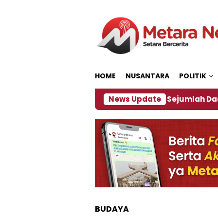
Loncat
ke
konten
HOME
NUSANTARA
POLITIK
ijakan ‎
Dampak El Nino, Sejumlah Daerah di Jemb
News Update
BUDAYA