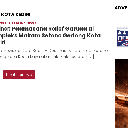
ADVE
KOTA KEDIRI
EDIRI
,
HEADLINE
,
NEWS
Moch
ihat Padmasana Relief Garuda di
Hadi
pleks Makam Setono Gedong Kota
ri
anews.co, Kota Kediri – Destinasi wisata religi Setono
g Kota Kediri kaya akan nilai-nilai sejarah […]
Lihat Lainnya