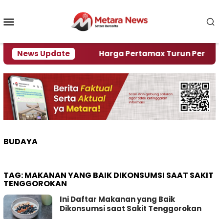
Loncat
ke
Menu
konten
Mobile
ami Krisi Air
News Update
Harga Pertamax Turun Per Hari Ini,
BUDAYA
TAG:
MAKANAN YANG BAIK DIKONSUMSI SAAT SAKIT
TENGGOROKAN
Ini Daftar Makanan yang Baik
Dikonsumsi saat Sakit Tenggorokan