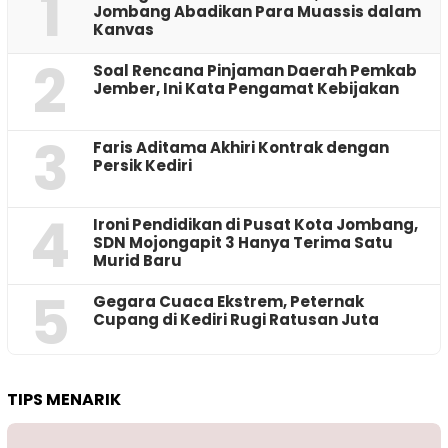
1
Jombang Abadikan Para Muassis dalam
Kanvas
2
‎Soal Rencana Pinjaman Daerah Pemkab
Jember, Ini Kata Pengamat Kebijakan ‎
3
Faris Aditama Akhiri Kontrak dengan
Persik Kediri
4
Ironi Pendidikan di Pusat Kota Jombang,
SDN Mojongapit 3 Hanya Terima Satu
Murid Baru
5
‎Gegara Cuaca Ekstrem, Peternak
Cupang di Kediri Rugi Ratusan Juta
TIPS MENARIK