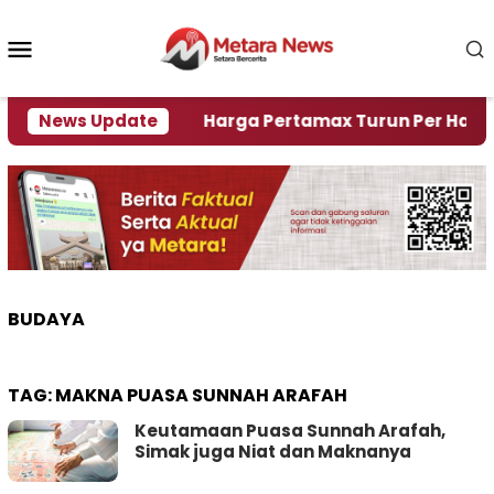
Loncat
ke
Menu
konten
Mobile
 Krisi Air
News Update
Harga Pertamax Turun Per Hari Ini, S
BUDAYA
TAG:
MAKNA PUASA SUNNAH ARAFAH
Keutamaan Puasa Sunnah Arafah,
Simak juga Niat dan Maknanya