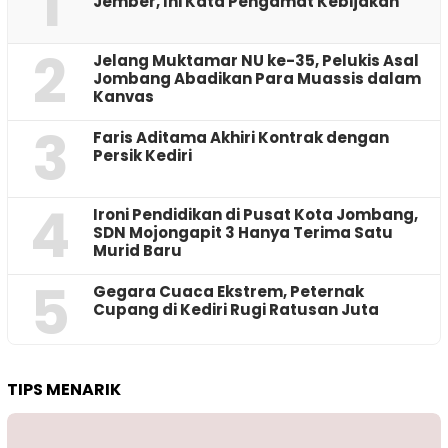
1
Jember, Ini Kata Pengamat Kebijakan ‎
2
Jelang Muktamar NU ke-35, Pelukis Asal
Jombang Abadikan Para Muassis dalam
Kanvas
3
Faris Aditama Akhiri Kontrak dengan
Persik Kediri
4
Ironi Pendidikan di Pusat Kota Jombang,
SDN Mojongapit 3 Hanya Terima Satu
Murid Baru
5
‎Gegara Cuaca Ekstrem, Peternak
Cupang di Kediri Rugi Ratusan Juta
TIPS MENARIK