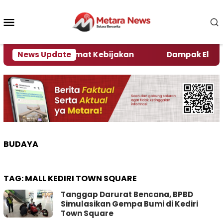
Loncat
ke
Menu
konten
Mobile
Ini Kata Pengamat Kebijakan ‎
News Update
Dampak El Nino, S
BUDAYA
TAG:
MALL KEDIRI TOWN SQUARE
Tanggap Darurat Bencana, BPBD
Simulasikan Gempa Bumi di Kediri
Town Square