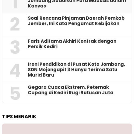
1
Jombang Abadikan Para Muassis dalam
Kanvas
2
‎Soal Rencana Pinjaman Daerah Pemkab
Jember, Ini Kata Pengamat Kebijakan ‎
3
Faris Aditama Akhiri Kontrak dengan
Persik Kediri
4
Ironi Pendidikan di Pusat Kota Jombang,
SDN Mojongapit 3 Hanya Terima Satu
Murid Baru
5
‎Gegara Cuaca Ekstrem, Peternak
Cupang di Kediri Rugi Ratusan Juta
TIPS MENARIK