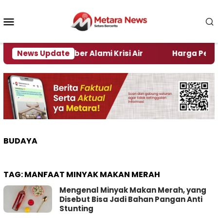
Loncat
ke
Menu
konten
Mobile
aerah di Jember Alami Krisi Air
News Update
Harga Pertamax T
BUDAYA
TAG:
MANFAAT MINYAK MAKAN MERAH
Mengenal Minyak Makan Merah, yang
Disebut Bisa Jadi Bahan Pangan Anti
Stunting