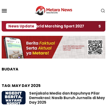
Loncat
ke
Menu
konten
Mobile
an Rumah World Marching Sport 2027
News Update
‎Soal Renc
BUDAYA
TAG:
MAY DAY 2025
Senjakala Media dan Rapuhnya Pilar
Demokrasi: Nasib Buruh Jurnalis di May
Day 2025