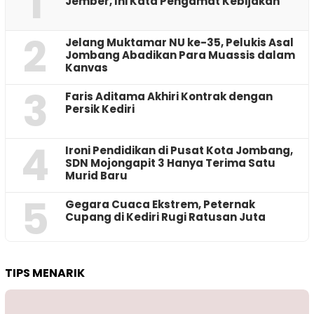
1
Jember, Ini Kata Pengamat Kebijakan ‎
2
Jelang Muktamar NU ke-35, Pelukis Asal
Jombang Abadikan Para Muassis dalam
Kanvas
3
Faris Aditama Akhiri Kontrak dengan
Persik Kediri
4
Ironi Pendidikan di Pusat Kota Jombang,
SDN Mojongapit 3 Hanya Terima Satu
Murid Baru
5
‎Gegara Cuaca Ekstrem, Peternak
Cupang di Kediri Rugi Ratusan Juta
TIPS MENARIK