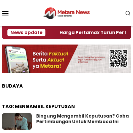
Loncat
ke
Menu
konten
Mobile
mi Krisi Air
News Update
Harga Pertamax Turun Per Hari Ini, 
BUDAYA
TAG:
MENGAMBIL KEPUTUSAN
Bingung Mengambil Keputusan? Coba
Pertimbangan Untuk Membaca Ini