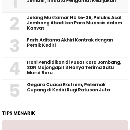
1
Jember, Ini Kata Pengamat Kebijakan ‎
2
Jelang Muktamar NU ke-35, Pelukis Asal
Jombang Abadikan Para Muassis dalam
Kanvas
3
Faris Aditama Akhiri Kontrak dengan
Persik Kediri
4
Ironi Pendidikan di Pusat Kota Jombang,
SDN Mojongapit 3 Hanya Terima Satu
Murid Baru
5
‎Gegara Cuaca Ekstrem, Peternak
Cupang di Kediri Rugi Ratusan Juta
TIPS MENARIK