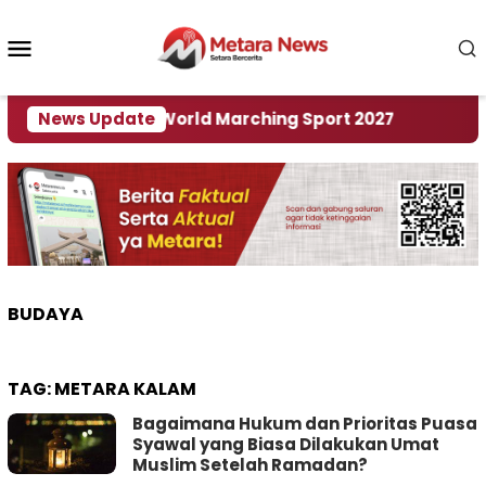
Loncat
ke
Menu
konten
Mobile
 Tuan Rumah World Marching Sport 2027
News Update
‎Soal R
BUDAYA
TAG:
METARA KALAM
Bagaimana Hukum dan Prioritas Puasa
Syawal yang Biasa Dilakukan Umat
Muslim Setelah Ramadan?