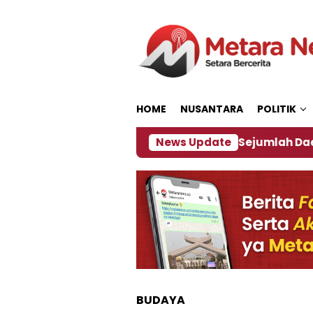
Loncat
ke
konten
HOME
NUSANTARA
POLITIK
akan ‎
Dampak El Nino, Sejumlah Daerah di Jember
News Update
BUDAYA