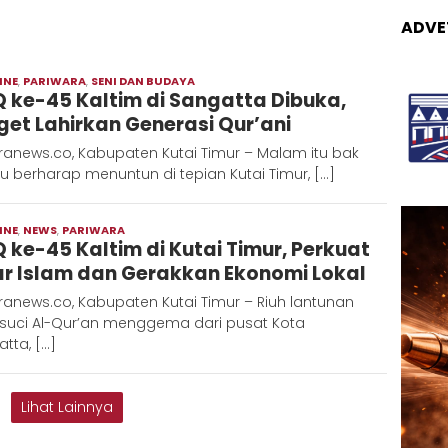
ADVE
INE
,
PARIWARA
,
SENI DAN BUDAYA
Moch
 ke-45 Kaltim di Sangatta Dibuka,
Hadi
get Lahirkan Generasi Qur’ani
ranews.co, Kabupaten Kutai Timur – Malam itu bak
 berharap menuntun di tepian Kutai Timur, […]
INE
,
NEWS
,
PARIWARA
Moch
 ke-45 Kaltim di Kutai Timur, Perkuat
Hadi
ar Islam dan Gerakkan Ekonomi Lokal
anews.co, Kabupaten Kutai Timur – Riuh lantunan
 suci Al-Qur’an menggema dari pusat Kota
tta, […]
Lihat Lainnya