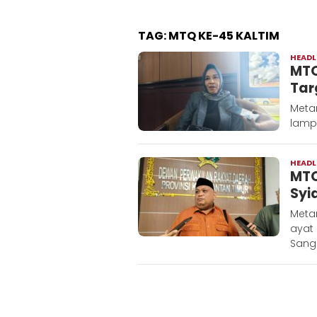
TAG:
MTQ KE-45 KALTIM
HEADL
MTQ
Tar
Meta
lampu
HEADL
MTQ
Syi
Metar
ayat
Sanga