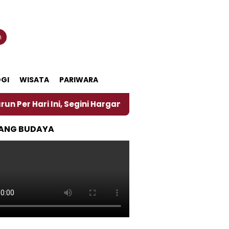
n
GI
WISATA
PARIWARA
ni, Segini Harganya
‎Nasirun Maestro Lukis Pemad
ANG BUDAYA