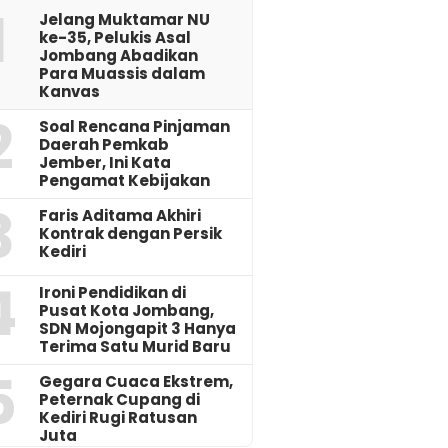
1
Jelang Muktamar NU
ke-35, Pelukis Asal
Jombang Abadikan
Para Muassis dalam
Kanvas
2
‎Soal Rencana Pinjaman
Daerah Pemkab
Jember, Ini Kata
Pengamat Kebijakan ‎
3
Faris Aditama Akhiri
Kontrak dengan Persik
Kediri
4
Ironi Pendidikan di
Pusat Kota Jombang,
SDN Mojongapit 3 Hanya
Terima Satu Murid Baru
5
‎Gegara Cuaca Ekstrem,
Peternak Cupang di
Kediri Rugi Ratusan
Juta