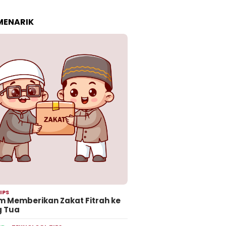
 MENARIK
IPS
 Memberikan Zakat Fitrah ke
g Tua