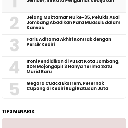
1
Jember, Ini Kata Pengamat Kebijakan ‎
2
Jelang Muktamar NU ke-35, Pelukis Asal
Jombang Abadikan Para Muassis dalam
Kanvas
3
Faris Aditama Akhiri Kontrak dengan
Persik Kediri
4
Ironi Pendidikan di Pusat Kota Jombang,
SDN Mojongapit 3 Hanya Terima Satu
Murid Baru
5
‎Gegara Cuaca Ekstrem, Peternak
Cupang di Kediri Rugi Ratusan Juta
TIPS MENARIK