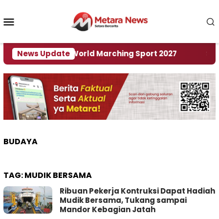
Loncat
ke
Menu
konten
Mobile
 Tuan Rumah World Marching Sport 2027
News Update
‎Soal R
BUDAYA
TAG:
MUDIK BERSAMA
Ribuan Pekerja Kontruksi Dapat Hadiah
Mudik Bersama, Tukang sampai
Mandor Kebagian Jatah