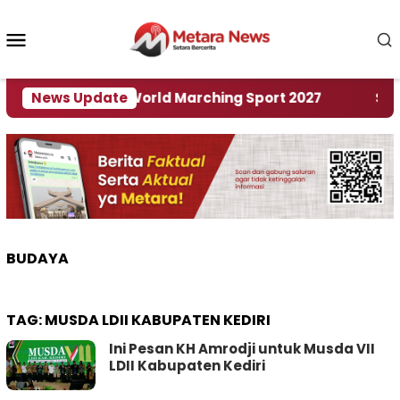
Loncat
ke
Menu
konten
Mobile
uan Rumah World Marching Sport 2027
News Update
‎Soal Ren
BUDAYA
TAG:
MUSDA LDII KABUPATEN KEDIRI
Ini Pesan KH Amrodji untuk Musda VII
LDII Kabupaten Kediri