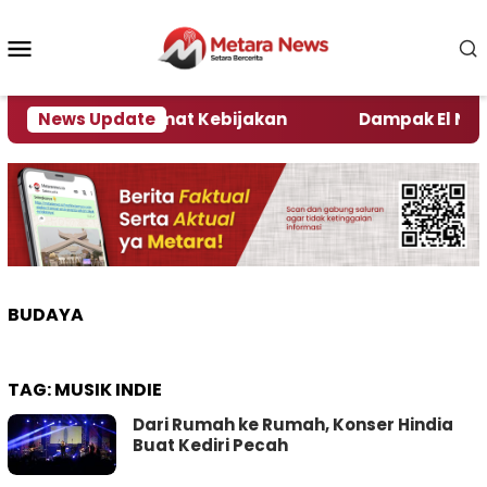
Loncat
ke
Menu
konten
Mobile
i Kata Pengamat Kebijakan ‎
News Update
Dampak El Nino, Se
BUDAYA
TAG:
MUSIK INDIE
Dari Rumah ke Rumah, Konser Hindia
Buat Kediri Pecah