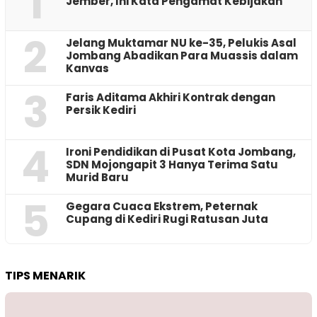
1
Jember, Ini Kata Pengamat Kebijakan ‎
2
Jelang Muktamar NU ke-35, Pelukis Asal
Jombang Abadikan Para Muassis dalam
Kanvas
3
Faris Aditama Akhiri Kontrak dengan
Persik Kediri
4
Ironi Pendidikan di Pusat Kota Jombang,
SDN Mojongapit 3 Hanya Terima Satu
Murid Baru
5
‎Gegara Cuaca Ekstrem, Peternak
Cupang di Kediri Rugi Ratusan Juta
TIPS MENARIK