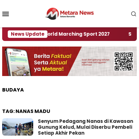
Loncat
ke
Menu
konten
Mobile
Tuan Rumah World Marching Sport 2027
News Update
‎Soal Re
BUDAYA
TAG:
NANAS MADU
Senyum Pedagang Nanas di Kawasan
Gunung Kelud, Mulai Diserbu Pembeli
Setiap Akhir Pekan