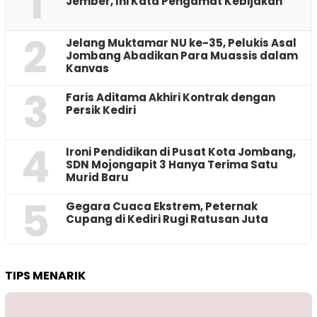
1
Jember, Ini Kata Pengamat Kebijakan ‎
2
Jelang Muktamar NU ke-35, Pelukis Asal
Jombang Abadikan Para Muassis dalam
Kanvas
3
Faris Aditama Akhiri Kontrak dengan
Persik Kediri
4
Ironi Pendidikan di Pusat Kota Jombang,
SDN Mojongapit 3 Hanya Terima Satu
Murid Baru
5
‎Gegara Cuaca Ekstrem, Peternak
Cupang di Kediri Rugi Ratusan Juta
TIPS MENARIK