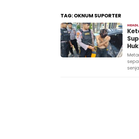
TAG:
OKNUM SUPORTER
HEADL
Ket
Sup
Huk
Metar
sepa
senja