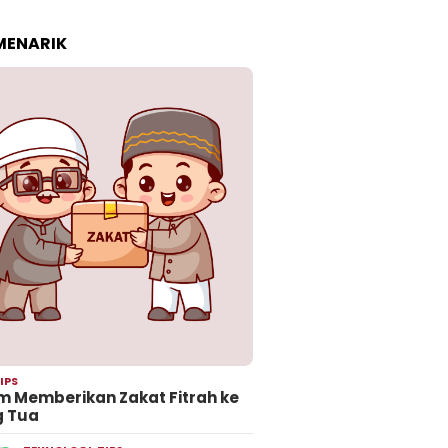
 MENARIK
IPS
 Memberikan Zakat Fitrah ke
g Tua