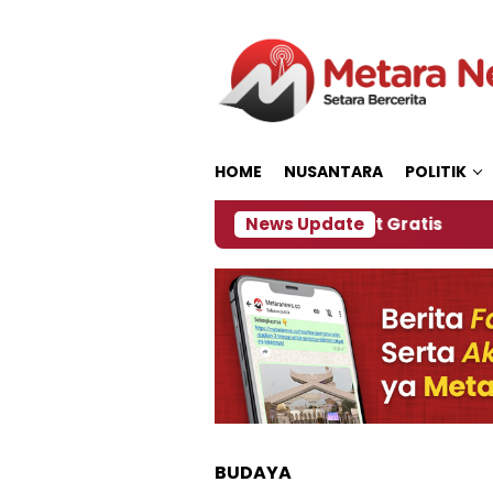
Loncat
ke
konten
HOME
NUSANTARA
POLITIK
 Panitia Siapkan Kopi dan Pijat Gratis
News Update
Jember 
BUDAYA