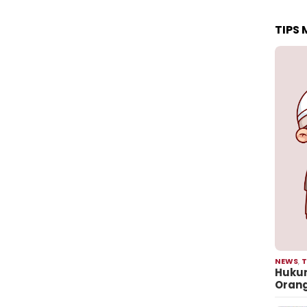
TIPS
NEWS
,
T
Hukum
Oran