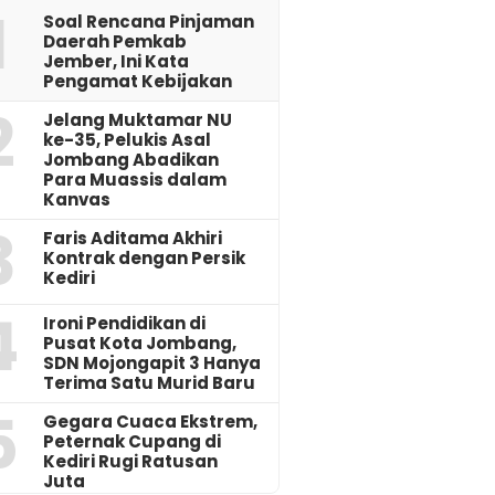
1
‎Soal Rencana Pinjaman
Daerah Pemkab
Jember, Ini Kata
Pengamat Kebijakan ‎
2
Jelang Muktamar NU
ke-35, Pelukis Asal
Jombang Abadikan
Para Muassis dalam
Kanvas
3
Faris Aditama Akhiri
Kontrak dengan Persik
Kediri
4
Ironi Pendidikan di
Pusat Kota Jombang,
SDN Mojongapit 3 Hanya
Terima Satu Murid Baru
5
‎Gegara Cuaca Ekstrem,
Peternak Cupang di
Kediri Rugi Ratusan
Juta