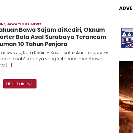
ADVE
INE
,
JAWA TIMUR
,
NEWS
Moch
ahuan Bawa Sajam di Kediri, Oknum
Hadi
orter Bola Asal Surabaya Terancam
uman 10 Tahun Penjara
anews.co, Kota Kediri – Salah satu oknum suporter
kbola asal Surabaya yang ketahuan membawa
ta […]
Lihat Lainnya