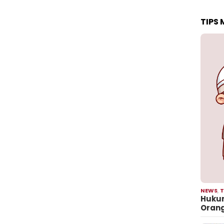
TIPS
NEWS
,
T
Hukum
Oran