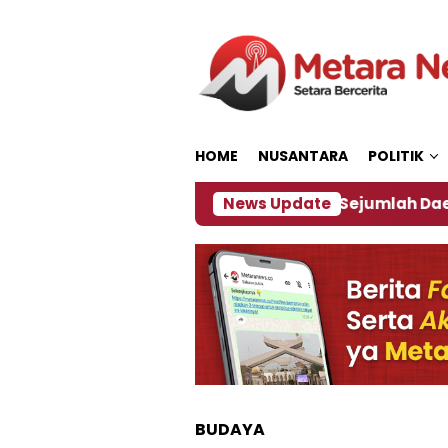
Loncat
ke
konten
HOME
NUSANTARA
POLITIK
akan ‎
Dampak El Nino, Sejumlah Daerah di Jember
News Update
BUDAYA