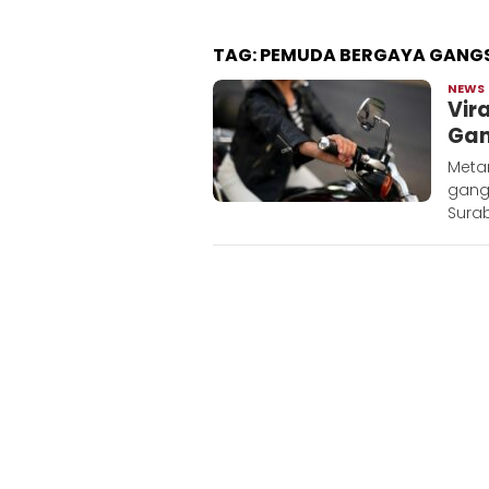
TAG:
PEMUDA BERGAYA GANGS
NEWS
Vir
Gan
Meta
gang
Surab