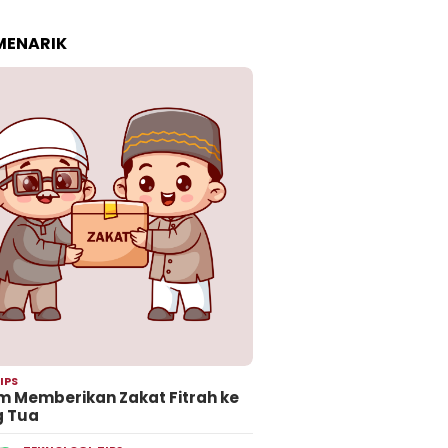
 MENARIK
IPS
 Memberikan Zakat Fitrah ke
g Tua