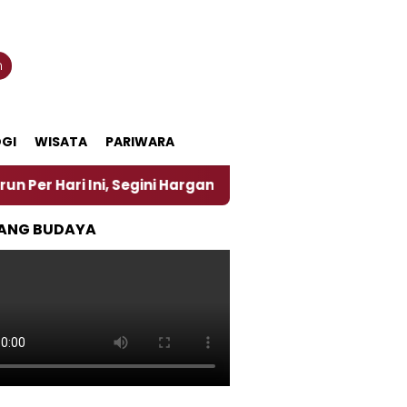
n
GI
WISATA
PARIWARA
ni, Segini Harganya
‎Nasirun Maestro Lukis Pemad
ANG BUDAYA