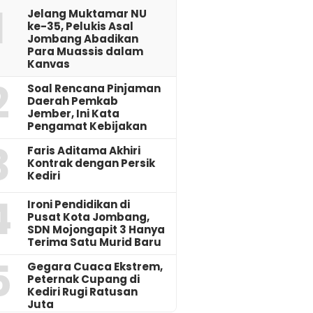
1
Jelang Muktamar NU
ke-35, Pelukis Asal
Jombang Abadikan
Para Muassis dalam
Kanvas
2
‎Soal Rencana Pinjaman
Daerah Pemkab
Jember, Ini Kata
Pengamat Kebijakan ‎
3
Faris Aditama Akhiri
Kontrak dengan Persik
Kediri
4
Ironi Pendidikan di
Pusat Kota Jombang,
SDN Mojongapit 3 Hanya
Terima Satu Murid Baru
5
‎Gegara Cuaca Ekstrem,
Peternak Cupang di
Kediri Rugi Ratusan
Juta