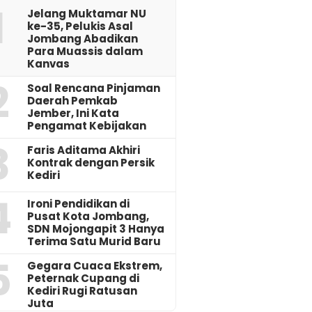
1
Jelang Muktamar NU
ke-35, Pelukis Asal
Jombang Abadikan
Para Muassis dalam
Kanvas
2
‎Soal Rencana Pinjaman
Daerah Pemkab
Jember, Ini Kata
Pengamat Kebijakan ‎
3
Faris Aditama Akhiri
Kontrak dengan Persik
Kediri
4
Ironi Pendidikan di
Pusat Kota Jombang,
SDN Mojongapit 3 Hanya
Terima Satu Murid Baru
5
‎Gegara Cuaca Ekstrem,
Peternak Cupang di
Kediri Rugi Ratusan
Juta