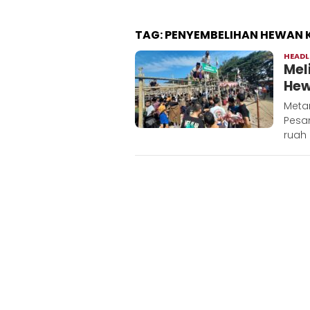
TAG:
PENYEMBELIHAN HEWAN 
HEADL
Mel
Hew
Metar
Pesan
ruah 