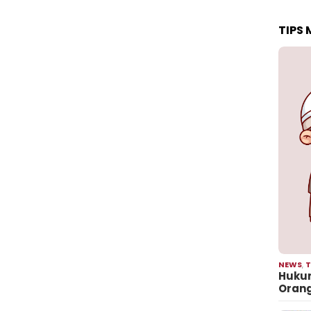
TIPS
NEWS
,
T
Hukum
Oran