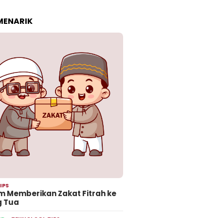
 MENARIK
IPS
 Memberikan Zakat Fitrah ke
g Tua