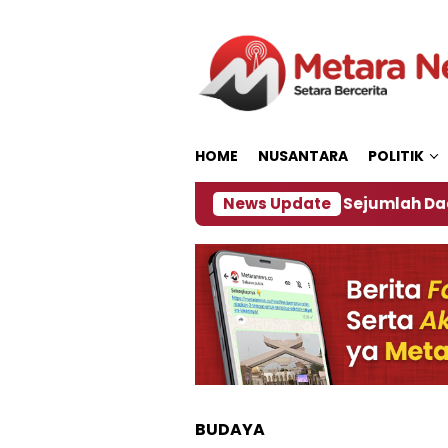
Loncat
ke
konten
HOME
NUSANTARA
POLITIK
jakan ‎
Dampak El Nino, Sejumlah Daerah di Jembe
News Update
BUDAYA