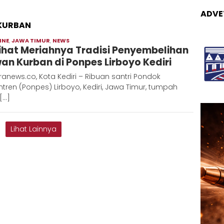
ADVE
KURBAN
INE
,
JAWA TIMUR
,
NEWS
Moch
ihat Meriahnya Tradisi Penyembelihan
Hadi
an Kurban di Ponpes Lirboyo Kediri
anews.co, Kota Kediri – Ribuan santri Pondok
tren (Ponpes) Lirboyo, Kediri, Jawa Timur, tumpah
[…]
Lihat Lainnya