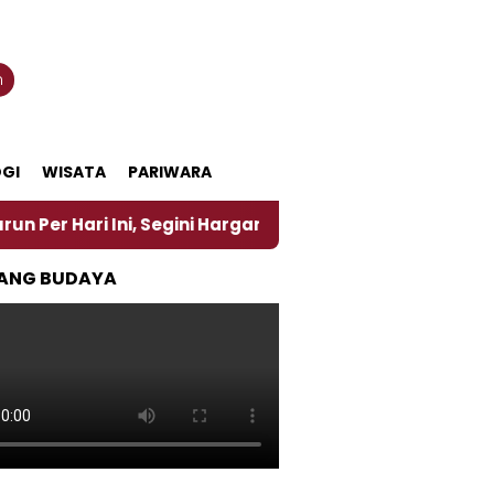
n
GI
WISATA
PARIWARA
Ini, Segini Harganya
‎Nasirun Maestro Lukis Pema
ANG BUDAYA