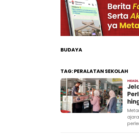
BUDAYA
TAG:
PERALATAN SEKOLAH
HEADL
‎Je
Per
hin
Metar
ajara
perl