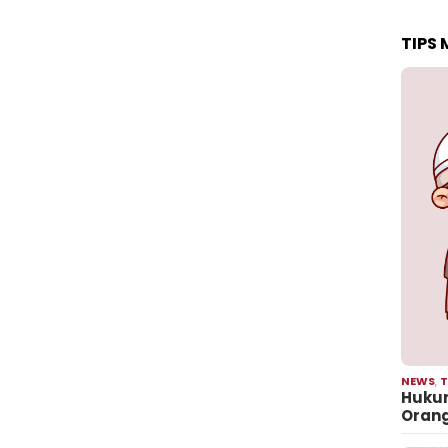
TIPS
NEWS
,
T
Hukum
Oran