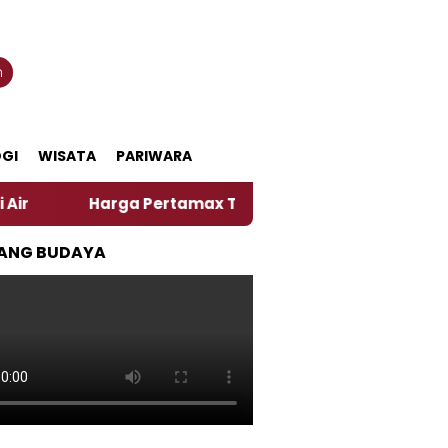
n
GI
WISATA
PARIWARA
rga Pertamax Turun Per Hari Ini, Segini Harganya
ANG BUDAYA