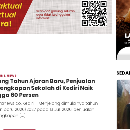
SEDA
INE
,
NEWS
Admin
lang Tahun Ajaran Baru, Penjualan
Metaranews
lengkapan Sekolah di Kediri Naik
gga 60 Persen ‎
anews.co, Kediri – Menjelang dimulainya tahun
n baru 2026/2027 pada 13 Juli 2026, penjualan
engkapan […]