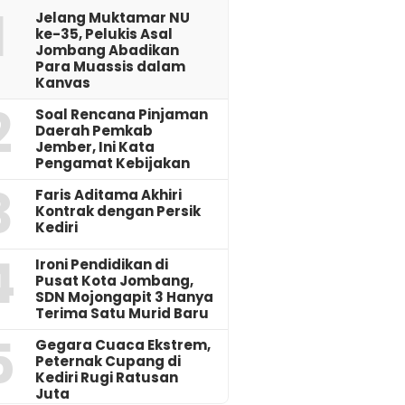
1
Jelang Muktamar NU
ke-35, Pelukis Asal
Jombang Abadikan
Para Muassis dalam
Kanvas
2
‎Soal Rencana Pinjaman
Daerah Pemkab
Jember, Ini Kata
Pengamat Kebijakan ‎
3
Faris Aditama Akhiri
Kontrak dengan Persik
Kediri
4
Ironi Pendidikan di
Pusat Kota Jombang,
SDN Mojongapit 3 Hanya
Terima Satu Murid Baru
5
‎Gegara Cuaca Ekstrem,
Peternak Cupang di
Kediri Rugi Ratusan
Juta