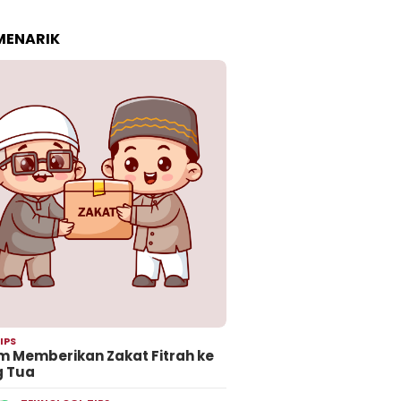
 MENARIK
IPS
 Memberikan Zakat Fitrah ke
g Tua