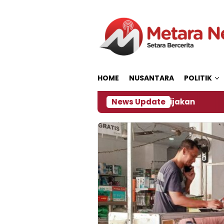
Loncat
ke
konten
HOME
NUSANTARA
POLITIK
ber, Ini Kata Pengamat Kebijakan ‎
News Update
Dampak El Ni