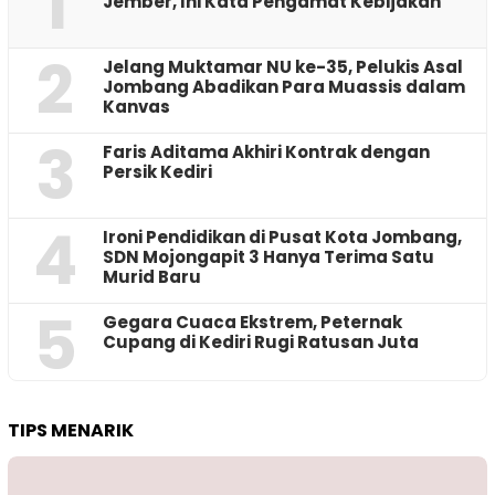
1
Jember, Ini Kata Pengamat Kebijakan ‎
2
Jelang Muktamar NU ke-35, Pelukis Asal
Jombang Abadikan Para Muassis dalam
Kanvas
3
Faris Aditama Akhiri Kontrak dengan
Persik Kediri
4
Ironi Pendidikan di Pusat Kota Jombang,
SDN Mojongapit 3 Hanya Terima Satu
Murid Baru
5
‎Gegara Cuaca Ekstrem, Peternak
Cupang di Kediri Rugi Ratusan Juta
TIPS MENARIK