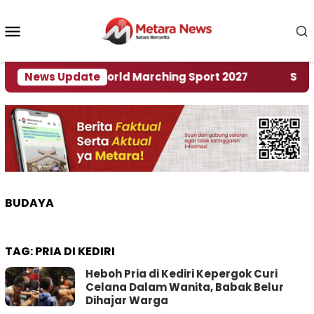
Loncat
ke
Menu
konten
Mobile
Tuan Rumah World Marching Sport 2027
News Update
‎Soal Re
BUDAYA
TAG:
PRIA DI KEDIRI
Heboh Pria di Kediri Kepergok Curi
Celana Dalam Wanita, Babak Belur
Dihajar Warga