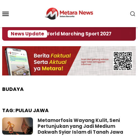
Loncat
ke
Menu
konten
Mobile
 Tuan Rumah World Marching Sport 2027
News Update
‎Soal R
BUDAYA
TAG:
PULAU JAWA
Metamorfosis Wayang Kulit, Seni
Pertunjukan yang Jadi Medium
Dakwah Syiar Islam di Tanah Jawa