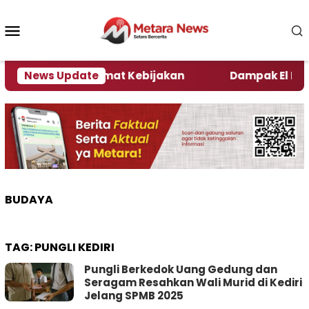
Loncat
ke
Menu
konten
Mobile
ni Kata Pengamat Kebijakan ‎
News Update
Dampak El Nino, Se
BUDAYA
TAG:
PUNGLI KEDIRI
Pungli Berkedok Uang Gedung dan
Seragam Resahkan Wali Murid di Kediri
Jelang SPMB 2025