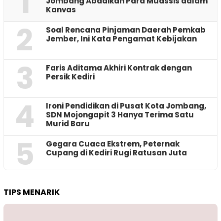
1
Jombang Abadikan Para Muassis dalam
Kanvas
2
‎Soal Rencana Pinjaman Daerah Pemkab
Jember, Ini Kata Pengamat Kebijakan ‎
3
Faris Aditama Akhiri Kontrak dengan
Persik Kediri
4
Ironi Pendidikan di Pusat Kota Jombang,
SDN Mojongapit 3 Hanya Terima Satu
Murid Baru
5
‎Gegara Cuaca Ekstrem, Peternak
Cupang di Kediri Rugi Ratusan Juta
TIPS MENARIK